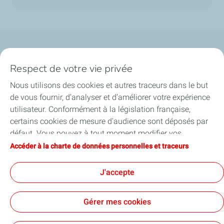
Qui sommes-nous ?
Respect de votre vie privée
Notre ancrage territorial
Nous utilisons des cookies et autres traceurs dans le but
de vous fournir, d’analyser et d’améliorer votre expérience
Financer les entreprises
utilisateur. Conformément à la législation française,
certains cookies de mesure d'audience sont déposés par
Soutenir les projets industriels
défaut. Vous pouvez à tout moment modifier vos
paramètres de cookies en cliquant sur le bouton « Gérer
Accéder à la charte de données personnelles et traceurs
Accompagner à l'international
mes cookies ». En cliquant sur le bouton « J’accepte »,
vous acceptez le dépôt de l’ensemble des cookies. Dans le
J'accepte
Nos actualités
cas où vous cliquez sur « Je refuse », seuls les cookies
techniques nécessaires au bon fonctionnement du site
Gérer mes cookies
seront utilisés. Pour plus d’informations, vous pouvez
consulter la page « Charte de données personnelles et