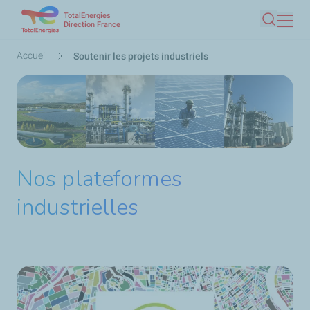
TotalEnergies
Aller
Direction France
Recherc
au
contenu
Fil
Accueil
Soutenir les projets industriels
principal
d'Ariane
Nos plateformes
industrielles