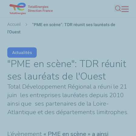
TotalEnergies
Aller
Direction France
Recherc
au
contenu
Fil
Accueil
"PME en scène": TDR réunit ses lauréats de
principal
d'Ariane
l'Ouest
Actualités
"PME en scène": TDR réunit
ses lauréats de l'Ouest
Total Développement Régional a réuni le 21
juin les entreprises lauréates depuis 2010
ainsi que ses partenaires de la Loire-
Atlantique et des départements limitrophes.
L’évènement
« PME en scène » a ainsi