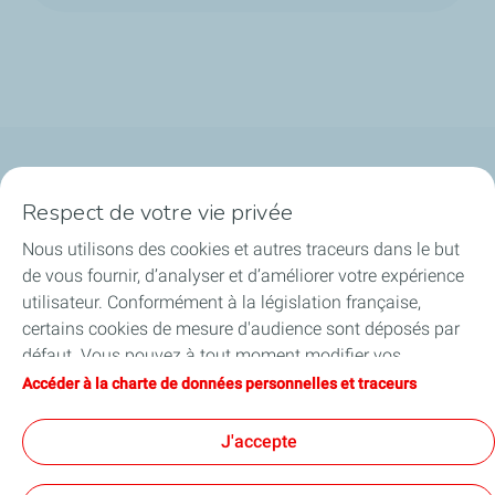
Qui sommes-nous ?
Respect de votre vie privée
Notre ancrage territorial
Nous utilisons des cookies et autres traceurs dans le but
de vous fournir, d’analyser et d’améliorer votre expérience
Financer les entreprises
utilisateur. Conformément à la législation française,
certains cookies de mesure d'audience sont déposés par
Soutenir les projets industriels
défaut. Vous pouvez à tout moment modifier vos
paramètres de cookies en cliquant sur le bouton « Gérer
Accéder à la charte de données personnelles et traceurs
Accompagner à l'international
mes cookies ». En cliquant sur le bouton « J’accepte »,
vous acceptez le dépôt de l’ensemble des cookies. Dans le
J'accepte
Nos actualités
cas où vous cliquez sur « Je refuse », seuls les cookies
techniques nécessaires au bon fonctionnement du site