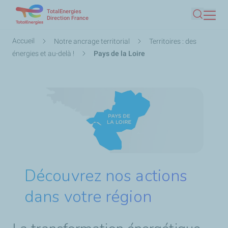
TotalEnergies
Aller
Direction France
Recherc
au
contenu
Fil
Accueil
Notre ancrage territorial
Territoires : des
principal
d'Ariane
énergies et au-delà !
Pays de la Loire
Découvrez nos actions
dans votre région