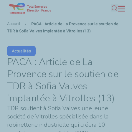
TotalEnergies
Aller
Direction France
Recherc
au
contenu
Fil
Accueil
PACA : Article de La Provence sur le soutien de
principal
d'Ariane
TDR à Sofia Valves implantée à Vitrolles (13)
Actualités
PACA : Article de La
Provence sur le soutien de
TDR à Sofia Valves
implantée à Vitrolles (13)
TDR soutient à Sofia Valves une jeune
société de Vitrolles spécialisée dans la
robinetterie industrielle qui créera 10