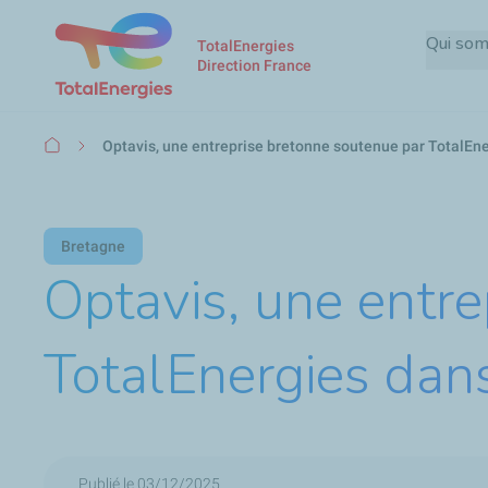
Qui so
TotalEnergies
Direction France
Fil
Optavis, une entreprise bretonne soutenue par TotalE
d'Ariane
Bretagne
Optavis, une entr
TotalEnergies da
Publié le 03/12/2025