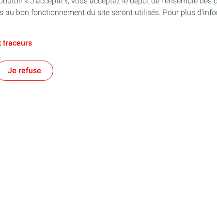
 bouton « J’accepte », vous acceptez le dépôt de l’ensemble des 
es au bon fonctionnement du site seront utilisés. Pour plus d’inf
 traceurs
Je refuse
e territorial
Financer les entreprises
es énergies et au-delà !
Notre prêt à taux zéro
s régionales
Aide à la création d'entreprise
Aide au développement d'entrepri
Aide à la reprise d'entreprise