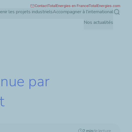
Contact
TotalEnergies en France
TotalEnergies.com
enir les projets industriels
Accompagner à l'international
Recherch
Nos actualités
enue par
t
2 min
de lecture