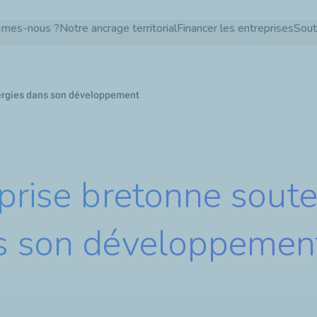
Aller
mmes-nous ?
Notre ancrage territorial
Financer les entreprises
Sout
au
contenu
principal
nergies dans son développement
eprise bretonne sout
ns son développemen