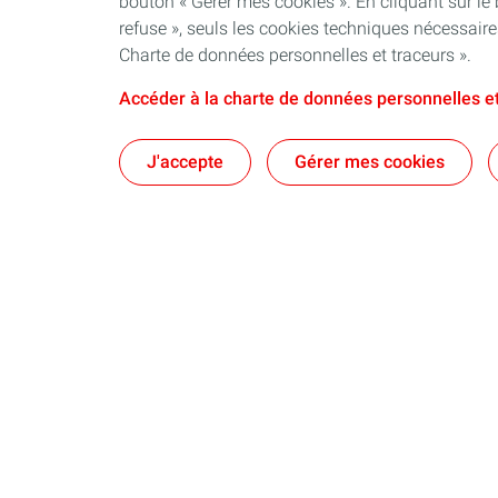
bouton « Gérer mes cookies ». En cliquant sur le
refuse », seuls les cookies techniques nécessair
Charte de données personnelles et traceurs ».
Accéder à la charte de données personnelles et
J'accepte
Gérer mes cookies
Qui sommes-nous ?
Notre ancrag
Nos engagements
Territoires : d
Nos dispositifs
Nos brochure
Une équipe au plus près des territoires