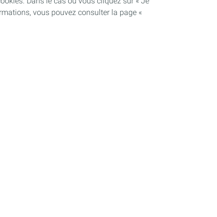
cookies. Dans le cas où vous cliquez sur « Je
ormations, vous pouvez consulter la page «
Soutenir les projets industriels
Notre dispositif
Plateforme de Carling Saint-Avold
se
Plateforme de La Mède
Plateforme de Lacq