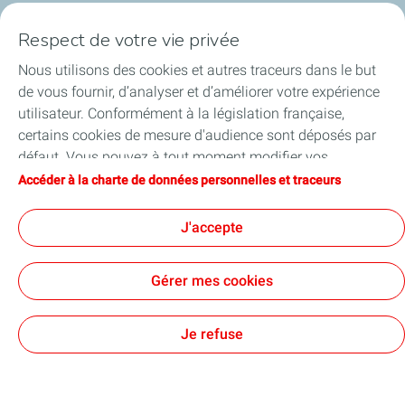
Financer les entreprises
Respect de votre vie privée
Soutenir les projets industriels
Nous utilisons des cookies et autres traceurs dans le but
de vous fournir, d’analyser et d’améliorer votre expérience
Accompagner à l'international
utilisateur. Conformément à la législation française,
certains cookies de mesure d'audience sont déposés par
Nos actualités
défaut. Vous pouvez à tout moment modifier vos
paramètres de cookies en cliquant sur le bouton « Gérer
Accéder à la charte de données personnelles et traceurs
mes cookies ». En cliquant sur le bouton « J’accepte »,
vous acceptez le dépôt de l’ensemble des cookies. Dans le
J'accepte
Contact
Accessibilité : partiellement conforme
Cookies
cas où vous cliquez sur « Je refuse », seuls les cookies
techniques nécessaires au bon fonctionnement du site
TotalEnergies 2026
Gérer mes cookies
seront utilisés. Pour plus d’informations, vous pouvez
consulter la page « Charte de données personnelles et
traceurs ».
Je refuse