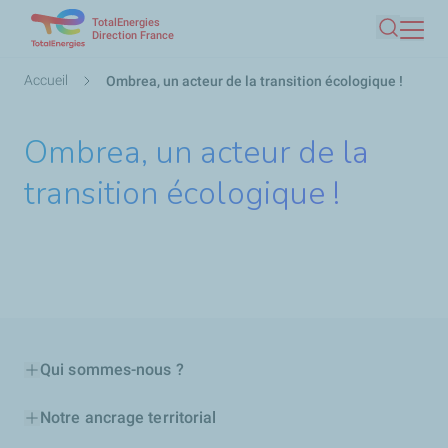
TotalEnergies
Aller
Direction France
Recherc
au
contenu
Fil
Accueil
Ombrea, un acteur de la transition écologique !
principal
d'Ariane
Ombrea, un acteur de la
transition écologique !
Qui sommes-nous ?
Notre ancrage territorial