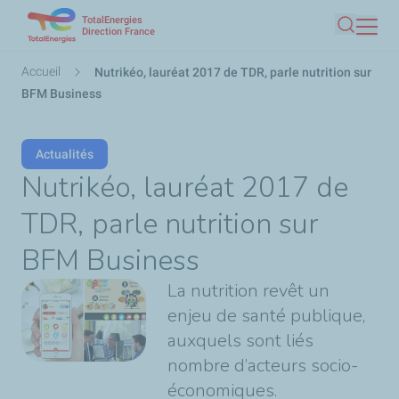
TotalEnergies
Aller
Direction France
Recherc
au
contenu
Fil
Accueil
Nutrikéo, lauréat 2017 de TDR, parle nutrition sur
principal
d'Ariane
BFM Business
Actualités
Nutrikéo, lauréat 2017 de
TDR, parle nutrition sur
BFM Business
La nutrition revêt un
enjeu de santé publique,
auxquels sont liés
nombre d’acteurs socio-
économiques.