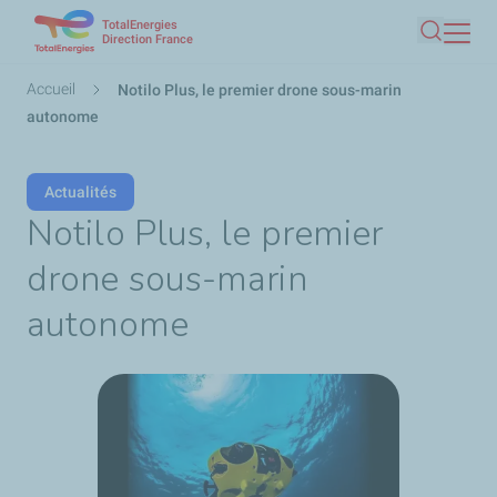
TotalEnergies
Aller
Direction France
Recherc
au
contenu
Fil
Accueil
Notilo Plus, le premier drone sous-marin
principal
d'Ariane
autonome
Actualités
Notilo Plus, le premier
drone sous-marin
autonome