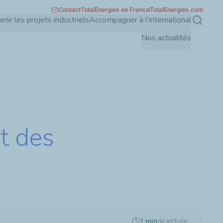
Contact
TotalEnergies en France
TotalEnergies.com
enir les projets industriels
Accompagner à l'international
Recherch
Nos actualités
t des
1 min
de lecture