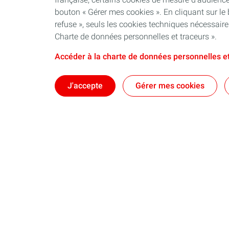
bouton « Gérer mes cookies ». En cliquant sur le
refuse », seuls les cookies techniques nécessair
Charte de données personnelles et traceurs ».
Accéder à la charte de données personnelles et
J'accepte
Gérer mes cookies
Qui sommes-nous ?
Notre ancrag
Nos engagements
Territoires : d
Nos dispositifs
Nos brochure
Une équipe au plus près des territoires