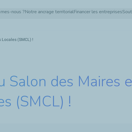
Aller
mmes-nous ?
Notre ancrage territorial
Financer les entreprises
Sout
au
contenu
principal
s Locales (SMCL) !
u Salon des Maires e
les (SMCL) !