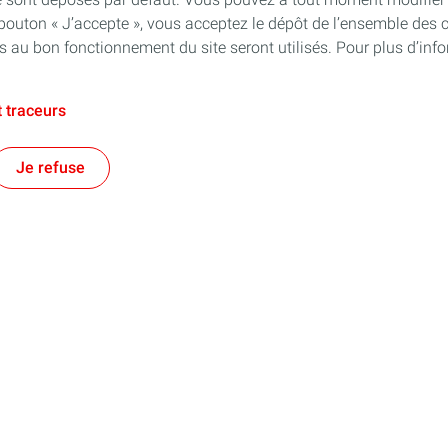
 bouton « J’accepte », vous acceptez le dépôt de l’ensemble des 
es au bon fonctionnement du site seront utilisés. Pour plus d’inf
 traceurs
Je refuse
e territorial
Financer les entreprises
es énergies et au-delà !
Notre prêt à taux zéro
s régionales
Aide à la création d'entreprise
Aide au développement d'entrepri
Aide à la reprise d'entreprise