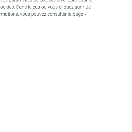
cookies. Dans le cas où vous cliquez sur « Je
ormations, vous pouvez consulter la page «
Soutenir les projets industriels
Notre dispositif
Plateforme de Carling Saint-Avold
se
Plateforme de La Mède
Plateforme de Lacq