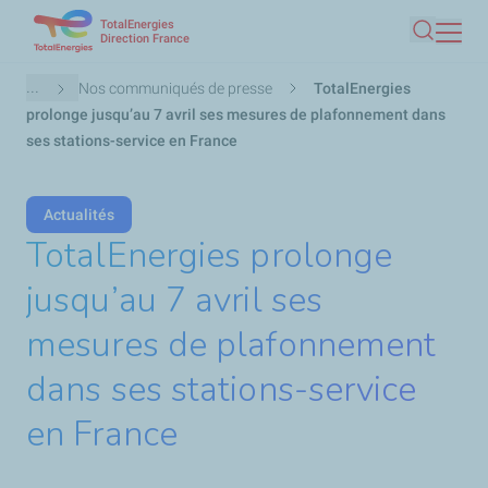
TotalEnergies
Aller
Direction France
Recherc
au
contenu
Fil
...
Nos communiqués de presse
TotalEnergies
principal
d'Ariane
prolonge jusqu’au 7 avril ses mesures de plafonnement dans
ses stations-service en France
Actualités
TotalEnergies prolonge
jusqu’au 7 avril ses
mesures de plafonnement
dans ses stations-service
en France