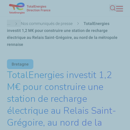
TotalEnergies
Aller
Direction France
Recherc
au
contenu
Fil
...
Nos communiqués de presse
TotalEnergies
principal
d'Ariane
investit 1,2 M€ pour construire une station de recharge
électrique au Relais Saint-Grégoire, au nord de la métropole
rennaise
Bretagne
TotalEnergies investit 1,2
M€ pour construire une
station de recharge
électrique au Relais Saint-
Grégoire, au nord de la