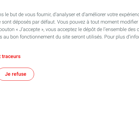
s le but de vous fournir, d’analyser et d’améliorer votre expérien
e sont déposés par défaut. Vous pouvez à tout moment modifier 
 bouton « J’accepte », vous acceptez le dépôt de l’ensemble des 
es au bon fonctionnement du site seront utilisés. Pour plus d’inf
 traceurs
Je refuse
e territorial
Financer les entreprises
es énergies et au-delà !
Notre prêt à taux zéro
s régionales
Aide à la création d'entreprise