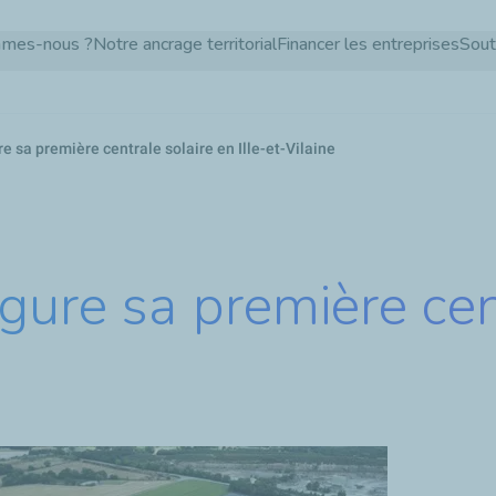
Aller
mmes-nous ?
Notre ancrage territorial
Financer les entreprises
Sout
au
contenu
principal
e sa première centrale solaire en Ille-et-Vilaine
gure sa première cen