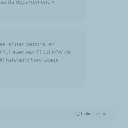
eau du département.
»
le, et bas carbone, en
rd’hui, avec ses 114,8 MW de
00 habitants hors usage
1 min
de lecture