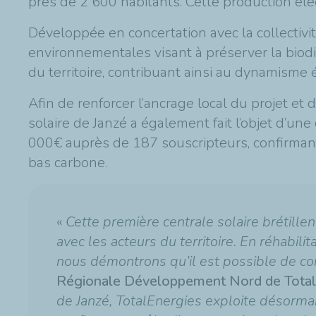
près de 2 600 habitants. Cette production éle
Développée en concertation avec la collectivit
environnementales visant à préserver la biodive
du territoire, contribuant ainsi au dynamisme
Afin de renforcer l’ancrage local du projet e
solaire de Janzé a également fait l’objet d’u
000€ auprès de 187 souscripteurs, confirmant l’
bas carbone.
«
Cette première centrale solaire brétillen
avec les acteurs du territoire. En réhabili
nous démontrons qu’il est possible de con
Régionale Développement Nord de Total
de Janzé, TotalEnergies exploite désorma