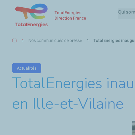
Qui so
TotalEnergies
Direction France
Fil
Nos communiqués de presse
TotalEnergies inaugur
d'Ariane
Actualités
TotalEnergies inau
en Ille-et-Vilaine