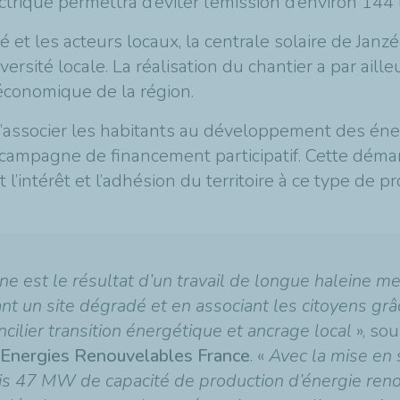
ctrique permettra d’éviter l’émission d’environ 144
é et les acteurs locaux, la centrale solaire de Jan
rsité locale. La réalisation du chantier a par aill
 économique de la région.
t d’associer les habitants au développement des éne
ne campagne de financement participatif. Cette dém
intérêt et l’adhésion du territoire à ce type de pro
ne est le résultat d’un travail de longue haleine me
tant un site dégradé et en associant les citoyens grâ
cilier transition énergétique et ancrage local
», so
Energies Renouvelables France
. «
Avec la mise en s
is 47 MW de capacité de production d’énergie renou