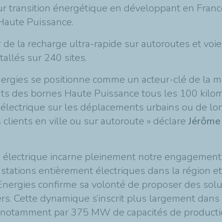
eur transition énergétique en développant en Fran
Haute Puissance.
 de la recharge ultra-rapide sur autoroutes et voi
allés sur 240 sites.
ergies se positionne comme un acteur-clé de la mo
ents des bornes Haute Puissance tous les 100 kilo
té́ électrique sur les déplacements urbains ou de 
clients en ville ou sur autoroute » déclare
Jérôme 
 % électrique incarne pleinement notre engagement
 stations entièrement électriques dans la région e
lEnergies confirme sa volonté de proposer des sol
ers. Cette dynamique s’inscrit plus largement da
ue notamment par 375 MW de capacités de production