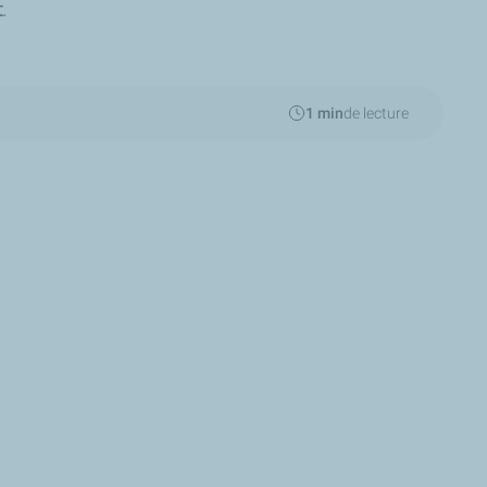
t
.
1 min
de lecture