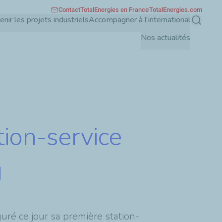
Contact
TotalEnergies en France
TotalEnergies.com
enir les projets industriels
Accompagner à l'international
Recherch
Nos actualités
tion-service
g
ré ce jour sa première station-