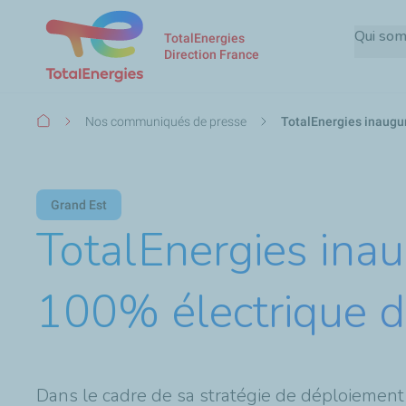
Qui so
TotalEnergies
Direction France
Fil
Nos communiqués de presse
TotalEnergies inaugur
d'Ariane
Grand Est
TotalEnergies inau
100% électrique d
Dans le cadre de sa stratégie de déploiement