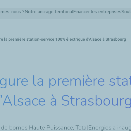
Aller
mmes-nous ?
Notre ancrage territorial
Financer les entreprises
Sout
au
contenu
principal
e la première station-service 100% électrique d’Alsace à Strasbourg
gure la première sta
’Alsace à Strasbour
 de bornes Haute Puissance, TotalEnergies a inaugu