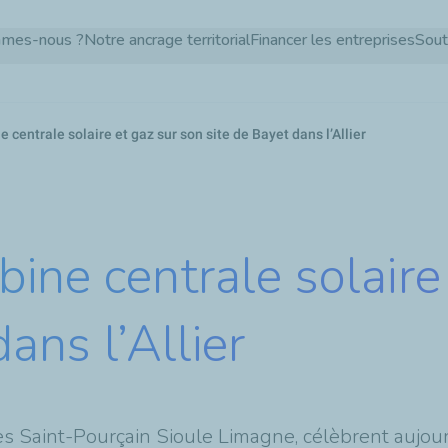
Aller
mmes-nous ?
Notre ancrage territorial
Financer les entreprises
Sout
au
contenu
principal
centrale solaire et gaz sur son site de Bayet dans l’Allier
ine centrale solaire
ans l’Allier
aint-Pourçain Sioule Limagne, célèbrent aujourd’