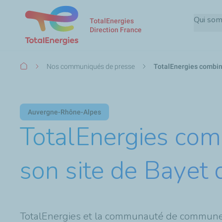
Qui so
TotalEnergies
Direction France
Fil
Nos communiqués de presse
TotalEnergies combine 
d'Ariane
Auvergne-Rhône-Alpes
TotalEnergies comb
son site de Bayet d
TotalEnergies et la communauté de communes S