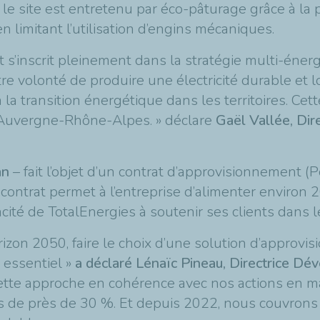
 le site est entretenu par éco-pâturage grâce à la
n limitant l’utilisation d’engins mécaniques.
et s’inscrit pleinement dans la stratégie multi-éne
tre volonté de produire une électricité durable et l
 à la transition énergétique dans les territoires. C
Auvergne-Rhône-Alpes. » déclare
Gaël Vallée, Di
/an
– fait l’objet d’un contrat d’approvisionnement
ontrat permet à l’entreprise d’alimenter environ 
apacité de TotalEnergies à soutenir ses clients dans
rizon 2050, faire le choix d’une solution d’approvis
 essentiel »
a déclaré Lénaïc Pineau, Directrice D
ette approche en cohérence avec nos actions en ma
s de près de 30 %. Et depuis 2022, nous couvro