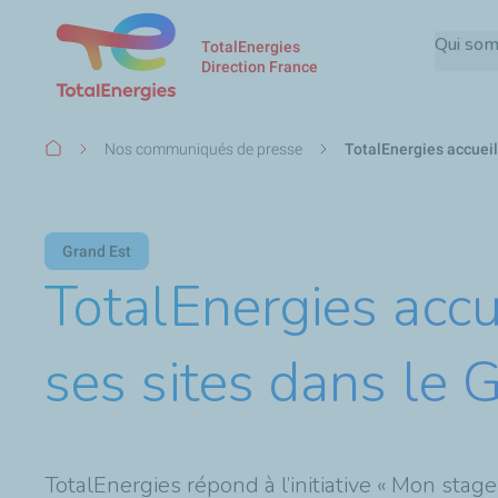
Qui so
TotalEnergies
Direction France
Fil
Nos communiqués de presse
TotalEnergies accueil
d'Ariane
Grand Est
TotalEnergies accu
ses sites dans le 
TotalEnergies répond à l’initiative « Mon sta