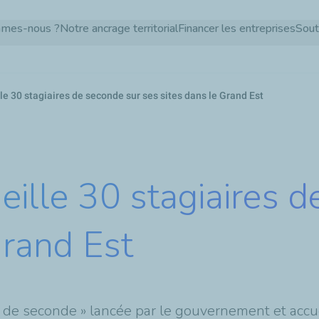
Aller
mmes-nous ?
Notre ancrage territorial
Financer les entreprises
Sout
au
contenu
principal
le 30 stagiaires de seconde sur ses sites dans le Grand Est
eille 30 stagiaires 
Grand Est
ge de seconde » lancée par le gouvernement et accu