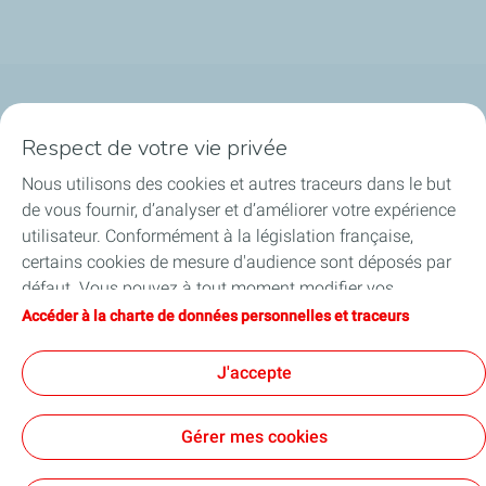
Qui sommes-nous ?
Respect de votre vie privée
Notre ancrage territorial
Nous utilisons des cookies et autres traceurs dans le but
de vous fournir, d’analyser et d’améliorer votre expérience
Financer les entreprises
utilisateur. Conformément à la législation française,
certains cookies de mesure d'audience sont déposés par
Soutenir les projets industriels
défaut. Vous pouvez à tout moment modifier vos
paramètres de cookies en cliquant sur le bouton « Gérer
Accéder à la charte de données personnelles et traceurs
Accompagner à l'international
mes cookies ». En cliquant sur le bouton « J’accepte »,
vous acceptez le dépôt de l’ensemble des cookies. Dans le
J'accepte
Nos actualités
cas où vous cliquez sur « Je refuse », seuls les cookies
techniques nécessaires au bon fonctionnement du site
Gérer mes cookies
seront utilisés. Pour plus d’informations, vous pouvez
consulter la page « Charte de données personnelles et