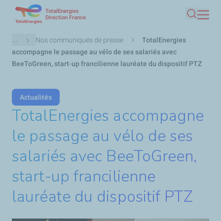
TotalEnergies
Aller
Direction France
Recherc
au
contenu
Fil
...
Nos communiqués de presse
TotalEnergies
principal
d'Ariane
accompagne le passage au vélo de ses salariés avec
BeeToGreen, start-up francilienne lauréate du dispositif PTZ
Actualités
TotalEnergies accompagne
le passage au vélo de ses
salariés avec BeeToGreen,
start-up francilienne
lauréate du dispositif PTZ