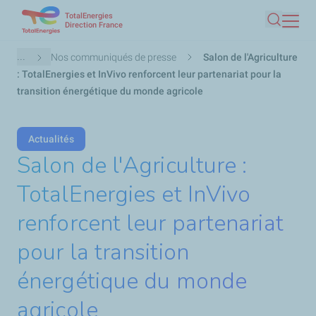
TotalEnergies
Aller
Direction France
Recherc
au
contenu
Fil
...
Nos communiqués de presse
Salon de l'Agriculture
principal
d'Ariane
: TotalEnergies et InVivo renforcent leur partenariat pour la
transition énergétique du monde agricole
Actualités
Salon de l'Agriculture :
TotalEnergies et InVivo
renforcent leur partenariat
pour la transition
énergétique du monde
agricole