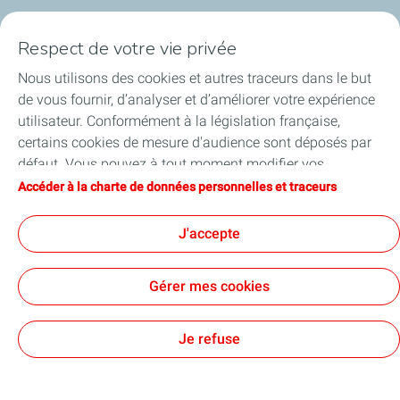
Qui sommes-nous ?
Respect de votre vie privée
Notre ancrage territorial
Nous utilisons des cookies et autres traceurs dans le but
de vous fournir, d’analyser et d’améliorer votre expérience
Financer les entreprises
utilisateur. Conformément à la législation française,
certains cookies de mesure d'audience sont déposés par
Soutenir les projets industriels
défaut. Vous pouvez à tout moment modifier vos
paramètres de cookies en cliquant sur le bouton « Gérer
Accéder à la charte de données personnelles et traceurs
Accompagner à l'international
mes cookies ». En cliquant sur le bouton « J’accepte »,
vous acceptez le dépôt de l’ensemble des cookies. Dans le
J'accepte
Nos actualités
cas où vous cliquez sur « Je refuse », seuls les cookies
techniques nécessaires au bon fonctionnement du site
Gérer mes cookies
seront utilisés. Pour plus d’informations, vous pouvez
consulter la page « Charte de données personnelles et
Contact
Accessibilité : partiellement conforme
Cookies
traceurs ».
Je refuse
TotalEnergies 2026