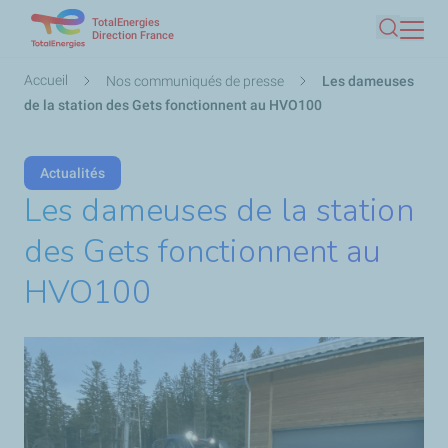
TotalEnergies
Aller
Direction France
Recherc
au
contenu
Fil
Accueil
Nos communiqués de presse
Les dameuses
principal
d'Ariane
de la station des Gets fonctionnent au HVO100
Actualités
Les dameuses de la station
des Gets fonctionnent au
HVO100