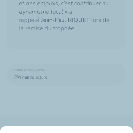
et des emplois, c’est contribuer au
dynamisme local
», a
rappelé
Jean‑Paul RIQUET
lors de
la remise du trophée.
Publié le 25/03/2026
1 min
de lecture
Qui sommes-nous ?