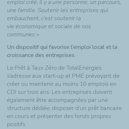
emploi cr
éé
, il y a une personne, un parcours,
une famille. Soutenir les entreprises qui
embauchent, c
’
est soutenir la
vie
é
conomique et sociale de nos
communes
.
»
Un dispositif qui favorise l’emploi local et la
croissance des entreprises
Le Prêt à Taux Zéro de TotalEnergies
s’adresse aux start
‑
up et PME pr
é
voyant de
cr
é
er ou maintenir au moins 10 emplois en
CDI sur trois ans. Les entreprises doivent
é
galement
ê
tre accompagn
é
es par une
structure d
é
di
é
e, disposer d
’
un pr
ê
t bancaire
en cours et pr
é
senter des fonds propres
positifs.