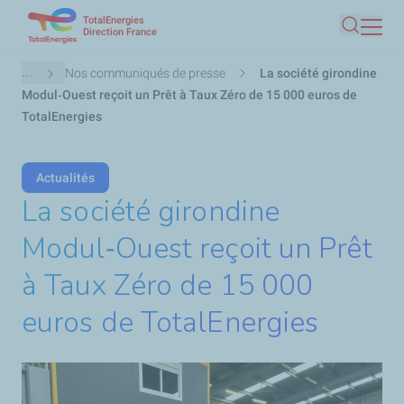
TotalEnergies
Aller
Direction France
Recherc
au
contenu
Fil
...
Nos communiqués de presse
La société girondine
principal
d'Ariane
Modul‑Ouest reçoit un Prêt à Taux Zéro de 15 000 euros de
TotalEnergies
Actualités
La société girondine
Modul‑Ouest reçoit un Prêt
à Taux Zéro de 15 000
euros de TotalEnergies