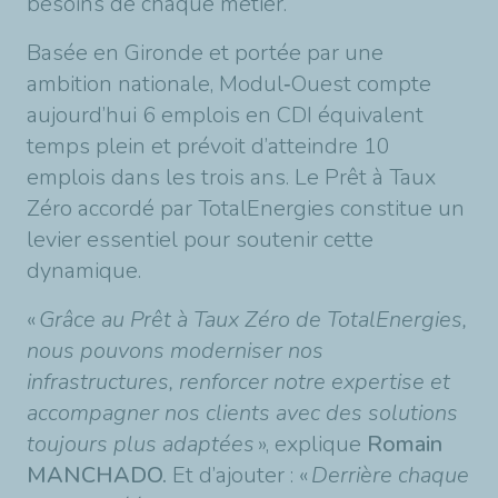
besoins de chaque m
é
tier.
Basée en Gironde et portée par une
ambition nationale, Modul
‑
Ouest compte
aujourd
’
hui 6 emplois en CDI
é
quivalent
temps plein et pr
é
voit d
’
atteindre 10
emplois dans les trois ans. Le Pr
ê
t
à
Taux
Z
é
ro accord
é
par TotalEnergies constitue un
levier essentiel pour soutenir cette
dynamique.
«
Gr
â
ce au Pr
ê
t
à
Taux Z
é
ro de TotalEnergies,
nous pouvons moderniser nos
infrastructures, renforcer notre expertise et
accompagner nos clients avec des solutions
toujours plus adapt
é
es
»
, explique
Romain
MANCHADO.
Et d’ajouter : «
Derri
è
re chaque