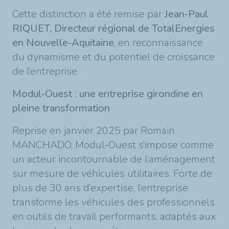
Cette distinction a été remise par
Jean
‑
Paul
RIQUET, Directeur r
é
gional de TotalEnergies
en Nouvelle
‑
Aquitaine
, en reconnaissance
du dynamisme et du potentiel de croissance
de l
’
entreprise.
Modul
‑
Ouest : une entreprise girondine en
pleine transformation
Reprise en janvier 2025 par Romain
MANCHADO, Modul
‑
Ouest s
’
impose comme
un acteur incontournable de l
’
am
é
nagement
sur mesure de v
é
hicules utilitaires. Forte de
plus de 30 ans d
’
expertise, l
’
entreprise
transforme les v
é
hicules des professionnels
en outils de travail performants, adapt
é
s aux