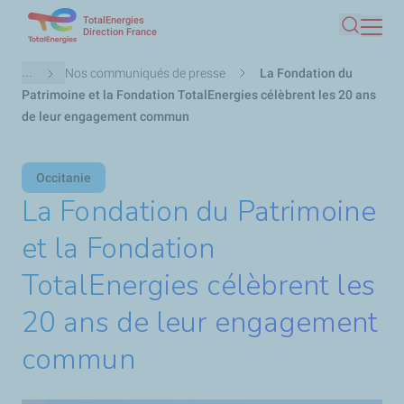
TotalEnergies
Aller
Direction France
Recherc
au
contenu
Fil
...
Nos communiqués de presse
La Fondation du
principal
d'Ariane
Patrimoine et la Fondation TotalEnergies célèbrent les 20 ans
de leur engagement commun
Occitanie
La Fondation du Patrimoine
et la Fondation
TotalEnergies célèbrent les
20 ans de leur engagement
commun