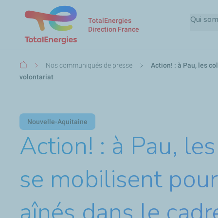
Qui so
TotalEnergies
Direction France
Fil
Nos communiqués de presse
Action! : à Pau, les c
d'Ariane
volontariat
Nouvelle-Aquitaine
Action! : à Pau, le
se mobilisent pour 
aînés dans le cadr