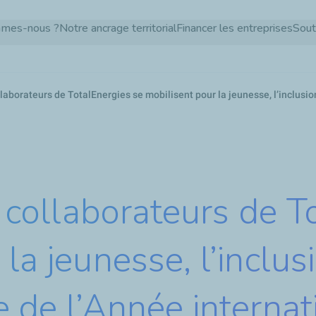
Aller
mmes-nous ?
Notre ancrage territorial
Financer les entreprises
Sout
au
contenu
principal
ollaborateurs de TotalEnergies se mobilisent pour la jeunesse, l’inclusio
s collaborateurs de 
la jeunesse, l’inclus
e de l’Année internat