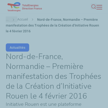
TotalEnergies
Aller
Direction France
Recherc
au
contenu
Fil
...
Accueil
Nord-de-France, Normandie – Première
principal
d'Ariane
manifestation des Trophées de la Création d’Initiative Rouen
le 4 février 2016
Actualités
Nord-de-France,
Normandie – Première
manifestation des Trophées
de la Création d’Initiative
Rouen le 4 février 2016
Initiative Rouen est une plateforme