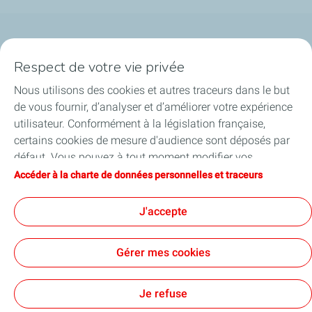
Qui sommes-nous ?
Respect de votre vie privée
Notre ancrage territorial
Nous utilisons des cookies et autres traceurs dans le but
de vous fournir, d’analyser et d’améliorer votre expérience
Financer les entreprises
utilisateur. Conformément à la législation française,
certains cookies de mesure d'audience sont déposés par
Soutenir les projets industriels
défaut. Vous pouvez à tout moment modifier vos
paramètres de cookies en cliquant sur le bouton « Gérer
Accéder à la charte de données personnelles et traceurs
Accompagner à l'international
mes cookies ». En cliquant sur le bouton « J’accepte »,
vous acceptez le dépôt de l’ensemble des cookies. Dans le
J'accepte
Nos actualités
cas où vous cliquez sur « Je refuse », seuls les cookies
techniques nécessaires au bon fonctionnement du site
Gérer mes cookies
seront utilisés. Pour plus d’informations, vous pouvez
consulter la page « Charte de données personnelles et
Contact
Accessibilité : partiellement conforme
Cookies
traceurs ».
Je refuse