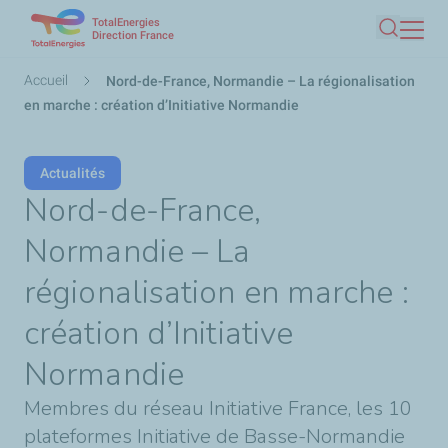
TotalEnergies
Aller
Direction France
Recherc
au
contenu
Fil
Accueil
Nord-de-France, Normandie – La régionalisation
principal
d'Ariane
en marche : création d’Initiative Normandie
Actualités
Nord-de-France,
Normandie – La
régionalisation en marche :
création d’Initiative
Normandie
Membres du réseau Initiative France, les 10
plateformes Initiative de Basse-Normandie