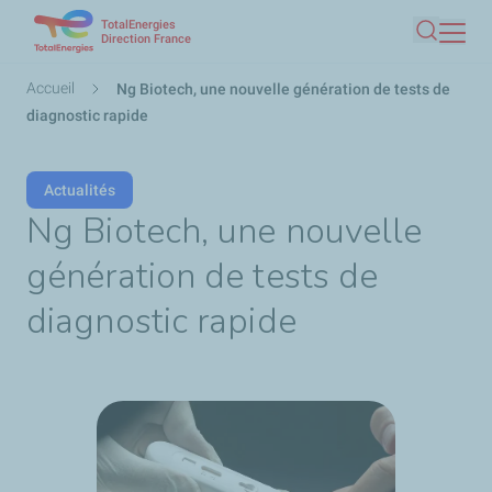
TotalEnergies
Aller
Direction France
Recherc
au
contenu
Fil
Accueil
Ng Biotech, une nouvelle génération de tests de
principal
d'Ariane
diagnostic rapide
Actualités
Ng Biotech, une nouvelle
génération de tests de
diagnostic rapide