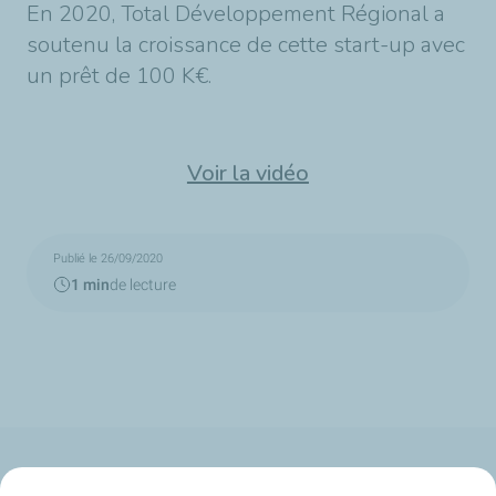
En 2020, Total Développement Régional a
soutenu la croissance de cette start-up avec
un prêt de 100 K€.
Voir la vidéo
Publié le 26/09/2020
1 min
de lecture
Qui sommes-nous ?