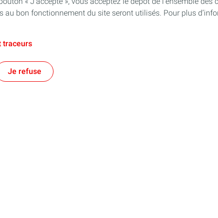
 bouton « J’accepte », vous acceptez le dépôt de l’ensemble des 
es au bon fonctionnement du site seront utilisés. Pour plus d’inf
 traceurs
Je refuse
e territorial
Financer les entreprises
es énergies et au-delà !
Notre prêt à taux zéro
s régionales
Aide à la création d'entreprise
Aide au développement d'entrepri
Aide à la reprise d'entreprise