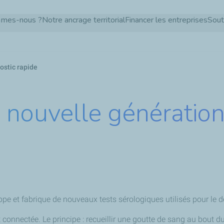
Aller
mmes-nous ?
Notre ancrage territorial
Financer les entreprises
Sout
au
contenu
principal
ostic rapide
ouvelle génération 
ppe et fabrique de nouveaux tests sérologiques utilisés pour le 
connectée. Le principe : recueillir une goutte de sang au bout du