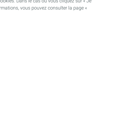
cookies. Dans le cas où vous cliquez sur « Je
ormations, vous pouvez consulter la page «
Soutenir les projets industriels
Notre dispositif
Plateforme de Carling Saint-Avold
se
Plateforme de La Mède
Plateforme de Lacq