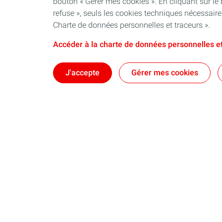
bouton « Gérer mes cookies ». En cliquant sur le
refuse », seuls les cookies techniques nécessair
Charte de données personnelles et traceurs ».
Accéder à la charte de données personnelles et
J'accepte
Gérer mes cookies
Qui sommes-nous ?
Notre ancrag
Nos engagements
Territoires : d
Nos dispositifs
Nos brochure
Une équipe au plus près des territoires