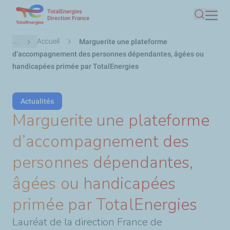
TotalEnergies
Aller
Direction France
Recherc
au
contenu
Fil
...
Accueil
Marguerite une plateforme
principal
d'Ariane
d’accompagnement des personnes dépendantes, âgées ou
handicapées primée par TotalEnergies
Actualités
Marguerite une plateforme
d’accompagnement des
personnes dépendantes,
âgées ou handicapées
primée par TotalEnergies
Lauréat de la direction France de