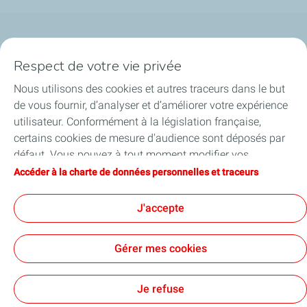
Qui sommes-nous ?
Respect de votre vie privée
Notre ancrage territorial
Nous utilisons des cookies et autres traceurs dans le but
de vous fournir, d’analyser et d’améliorer votre expérience
Financer les entreprises
utilisateur. Conformément à la législation française,
certains cookies de mesure d'audience sont déposés par
Soutenir les projets industriels
défaut. Vous pouvez à tout moment modifier vos
paramètres de cookies en cliquant sur le bouton « Gérer
Accéder à la charte de données personnelles et traceurs
Accompagner à l'international
mes cookies ». En cliquant sur le bouton « J’accepte »,
vous acceptez le dépôt de l’ensemble des cookies. Dans le
J'accepte
Nos actualités
cas où vous cliquez sur « Je refuse », seuls les cookies
techniques nécessaires au bon fonctionnement du site
Gérer mes cookies
seront utilisés. Pour plus d’informations, vous pouvez
consulter la page « Charte de données personnelles et
Contact
Accessibilité : partiellement conforme
Cookies
traceurs ».
Je refuse