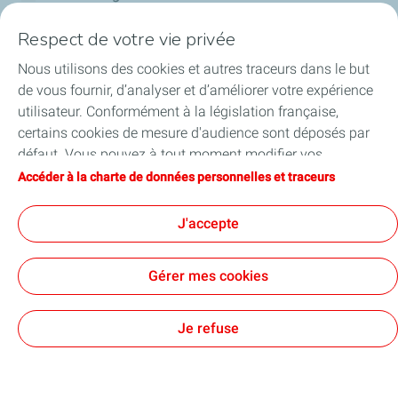
Respect de votre vie privée
Financer les entreprises
Nous utilisons des cookies et autres traceurs dans le but
Soutenir les projets industriels
de vous fournir, d’analyser et d’améliorer votre expérience
utilisateur. Conformément à la législation française,
Accompagner à l'international
certains cookies de mesure d'audience sont déposés par
défaut. Vous pouvez à tout moment modifier vos
Nos actualités
paramètres de cookies en cliquant sur le bouton « Gérer
Accéder à la charte de données personnelles et traceurs
mes cookies ». En cliquant sur le bouton « J’accepte »,
vous acceptez le dépôt de l’ensemble des cookies. Dans le
J'accepte
cas où vous cliquez sur « Je refuse », seuls les cookies
Contact
Accessibilité : partiellement conforme
Cookies
techniques nécessaires au bon fonctionnement du site
Gérer mes cookies
seront utilisés. Pour plus d’informations, vous pouvez
TotalEnergies 2026
consulter la page « Charte de données personnelles et
traceurs ».
Je refuse