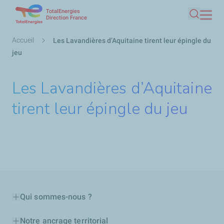
TotalEnergies
Aller
Direction France
Recherc
au
contenu
Fil
Accueil
Les Lavandières d’Aquitaine tirent leur épingle du
principal
d'Ariane
jeu
Les Lavandières d’Aquitaine
tirent leur épingle du jeu
Qui sommes-nous ?
Notre ancrage territorial