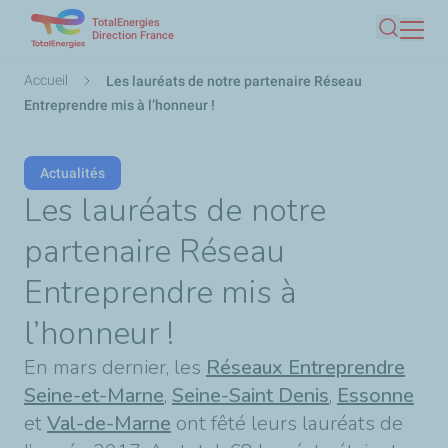
TotalEnergies
Aller
Direction France
Recherc
au
contenu
Fil
Accueil
Les lauréats de notre partenaire Réseau
principal
d'Ariane
Entreprendre mis à l’honneur !
Actualités
Les lauréats de notre
partenaire Réseau
Entreprendre mis à
l’honneur !
En mars dernier, les
Réseaux Entreprendre
Seine-et-Marne
,
Seine-Saint Denis
,
Essonne
et
Val-de-Marne
ont fêté leurs lauréats de