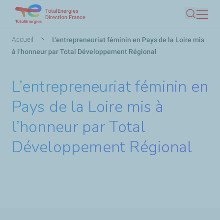
TotalEnergies
Aller
Direction France
Recherc
au
contenu
Fil
Accueil
L’entrepreneuriat féminin en Pays de la Loire mis
principal
d'Ariane
à l’honneur par Total Développement Régional
L’entrepreneuriat féminin en
Pays de la Loire mis à
l’honneur par Total
Développement Régional