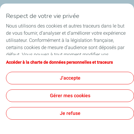
Qui sommes-nous ?
Respect de votre vie privée
Notre ancrage territorial
Nous utilisons des cookies et autres traceurs dans le but
de vous fournir, d’analyser et d’améliorer votre expérience
Financer les entreprises
utilisateur. Conformément à la législation française,
certains cookies de mesure d'audience sont déposés par
Soutenir les projets industriels
défaut. Vous pouvez à tout moment modifier vos
paramètres de cookies en cliquant sur le bouton « Gérer
Accéder à la charte de données personnelles et traceurs
Accompagner à l'international
mes cookies ». En cliquant sur le bouton « J’accepte »,
vous acceptez le dépôt de l’ensemble des cookies. Dans le
J'accepte
Nos actualités
cas où vous cliquez sur « Je refuse », seuls les cookies
techniques nécessaires au bon fonctionnement du site
Gérer mes cookies
seront utilisés. Pour plus d’informations, vous pouvez
consulter la page « Charte de données personnelles et
Contact
Accessibilité : partiellement conforme
Cookies
traceurs ».
Je refuse
TotalEnergies 2026