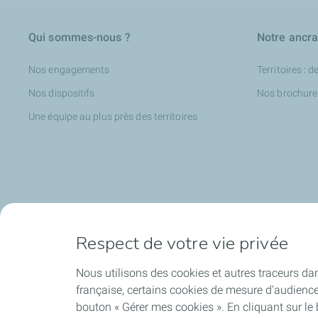
Qui sommes-nous ?
Notre ancrag
Nos engagements
Territoires : d
Nos dispositifs
Nos brochure
Une équipe au plus près des territoires
Respect de votre vie privée
Accompagner à l'international
Nos actuali
Nous utilisons des cookies et autres traceurs dan
Accompagnement international des PME
Nos articles
française, certains cookies de mesure d'audienc
L'aide au développement international
Nos communi
bouton « Gérer mes cookies ». En cliquant sur le