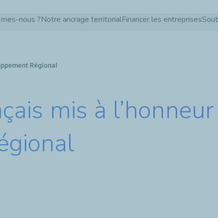
Aller
mmes-nous ?
Notre ancrage territorial
Financer les entreprises
Sout
au
contenu
principal
eloppement Régional
nçais mis à l’honneur
égional