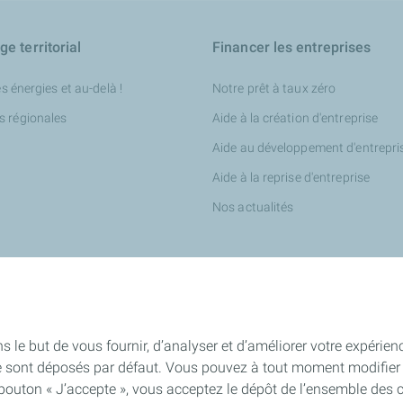
e territorial
Financer les entreprises
es énergies et au-delà !
Notre prêt à taux zéro
s régionales
Aide à la création d'entreprise
Aide au développement d'entrepri
Aide à la reprise d'entreprise
Nos actualités
tés
s le but de vous fournir, d’analyser et d’améliorer votre expérien
e sont déposés par défaut. Vous pouvez à tout moment modifier 
qués de presse
 bouton « J’accepte », vous acceptez le dépôt de l’ensemble des 