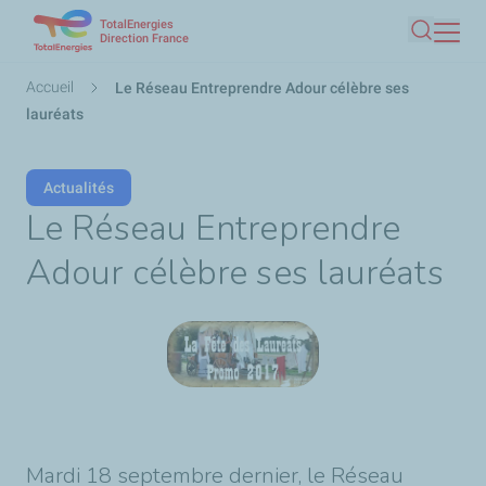
TotalEnergies
Aller
Direction France
Recherc
au
contenu
Fil
Accueil
Le Réseau Entreprendre Adour célèbre ses
principal
d'Ariane
lauréats
Actualités
Le Réseau Entreprendre
Adour célèbre ses lauréats
Mardi 18 septembre dernier, le Réseau