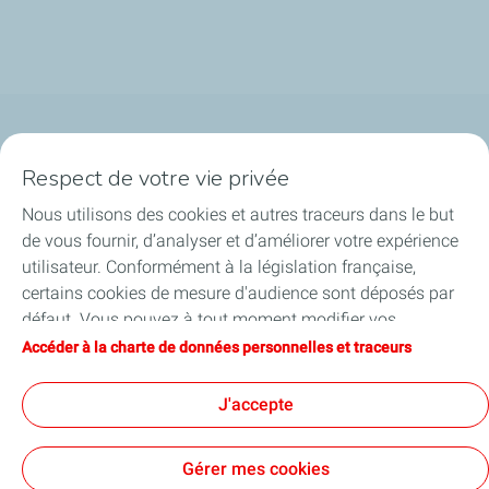
Qui sommes-nous ?
Respect de votre vie privée
Notre ancrage territorial
Nous utilisons des cookies et autres traceurs dans le but
de vous fournir, d’analyser et d’améliorer votre expérience
Financer les entreprises
utilisateur. Conformément à la législation française,
certains cookies de mesure d'audience sont déposés par
Soutenir les projets industriels
défaut. Vous pouvez à tout moment modifier vos
paramètres de cookies en cliquant sur le bouton « Gérer
Accéder à la charte de données personnelles et traceurs
Accompagner à l'international
mes cookies ». En cliquant sur le bouton « J’accepte »,
vous acceptez le dépôt de l’ensemble des cookies. Dans le
J'accepte
Nos actualités
cas où vous cliquez sur « Je refuse », seuls les cookies
techniques nécessaires au bon fonctionnement du site
Gérer mes cookies
seront utilisés. Pour plus d’informations, vous pouvez