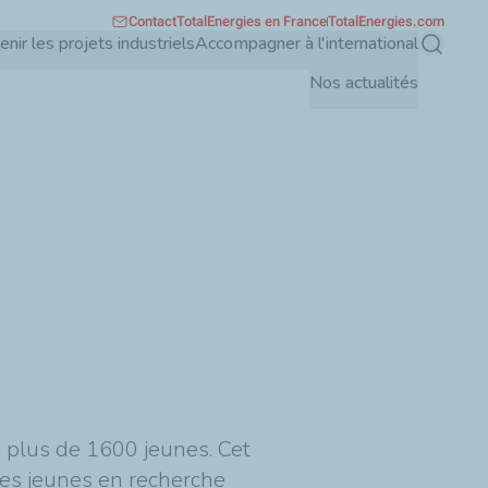
Contact
TotalEnergies en France
TotalEnergies.com
enir les projets industriels
Accompagner à l'international
Recherch
Nos actualités
li plus de 1600 jeunes. Cet
les jeunes en recherche