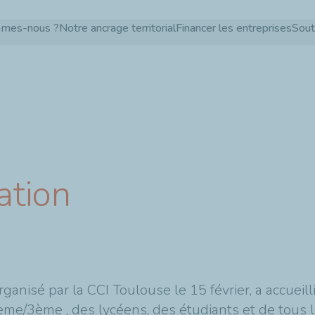
Aller
mmes-nous ?
Notre ancrage territorial
Financer les entreprises
Sout
au
contenu
principal
ation
rganisé par la CCI Toulouse le 15 février, a accueil
me/3ème , des lycéens, des étudiants et de tous 