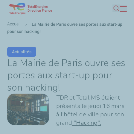
TotalEnergies
Aller
Direction France
Recherc
au
contenu
Fil
Accueil
La Mairie de Paris ouvre ses portes aux start-up
principal
d'Ariane
pour son hacking!
Actualités
La Mairie de Paris ouvre ses
portes aux start-up pour
son hacking!
TDR et Total MS étaient
présents le jeudi 16 mars
à l'hôtel de ville pour son
grand
"Hacking".