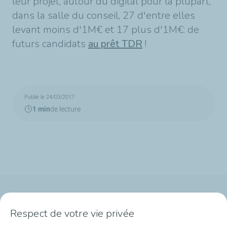
leur projet, autour du digital pour la plupart,
dans la salle du conseil, 27 d'entre elles
levant moins d'1M€ et 17 plus d'1M€: de
futurs candidats
au prêt TDR
!
Publié le 24/03/2017
1 min
de lecture
Qui sommes-nous ?
Respect de votre vie privée
Notre ancrage territorial