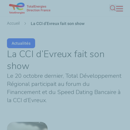
TotalEnergies
Aller
Direction France
Recherc
au
contenu
Fil
Accueil
La CCI d’Evreux fait son show
principal
d'Ariane
Actualités
La CCI d’Evreux fait son
show
Le 20 octobre dernier, Total Développement
Régional participait au forum du
Financement et du Speed Dating Bancaire à
la CCI d’Evreux.