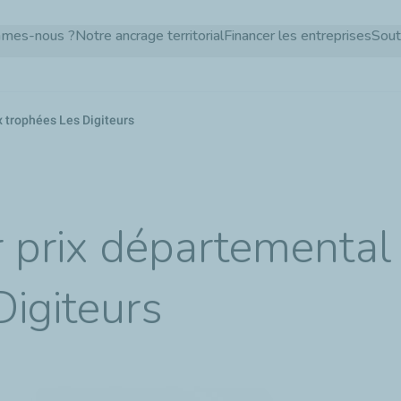
Aller
mmes-nous ?
Notre ancrage territorial
Financer les entreprises
Sout
au
contenu
principal
x trophées Les Digiteurs
r prix départemental
Digiteurs