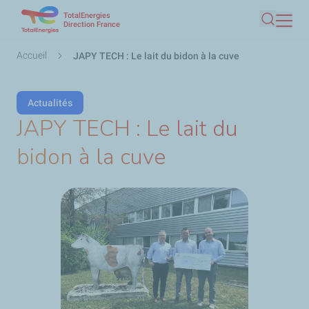
TotalEnergies
Aller
Direction France
Recherc
au
contenu
Fil
Accueil
JAPY TECH : Le lait du bidon à la cuve
principal
d'Ariane
Actualités
JAPY TECH : Le lait du
bidon à la cuve