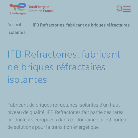
TotalEnergies
Aller
Direction France
Recherc
au
contenu
Fil
Accueil
IFB Refractories, fabricant de briques réfractaires
principal
d'Ariane
isolantes
IFB Refractories, fabricant
de briques réfractaires
isolantes
Fabricant de briques réfractaires isolantes d’un haut
niveau de qualité, IFB Refractories fait partie des rares
producteurs européens dans ce domaine qui est porteur
de solutions pour la transition énergétique.