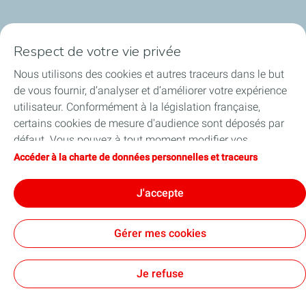
Qui sommes-nous ?
Respect de votre vie privée
Notre ancrage territorial
Nous utilisons des cookies et autres traceurs dans le but
de vous fournir, d’analyser et d’améliorer votre expérience
Financer les entreprises
utilisateur. Conformément à la législation française,
certains cookies de mesure d'audience sont déposés par
Soutenir les projets industriels
défaut. Vous pouvez à tout moment modifier vos
paramètres de cookies en cliquant sur le bouton « Gérer
Accéder à la charte de données personnelles et traceurs
Accompagner à l'international
mes cookies ». En cliquant sur le bouton « J’accepte »,
vous acceptez le dépôt de l’ensemble des cookies. Dans le
J'accepte
Nos actualités
cas où vous cliquez sur « Je refuse », seuls les cookies
techniques nécessaires au bon fonctionnement du site
Gérer mes cookies
seront utilisés. Pour plus d’informations, vous pouvez
consulter la page « Charte de données personnelles et
Contact
Accessibilité : partiellement conforme
Cookies
traceurs ».
Je refuse
TotalEnergies 2026