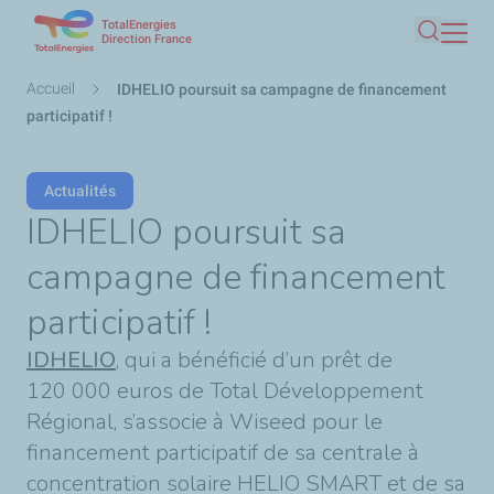
TotalEnergies
Aller
Direction France
Recherc
au
contenu
Fil
Accueil
IDHELIO poursuit sa campagne de financement
principal
d'Ariane
participatif !
Actualités
IDHELIO poursuit sa
campagne de financement
participatif !
IDHELIO
, qui a bénéficié d’un prêt de
120 000 euros de Total Développement
Régional, s’associe à Wiseed pour le
financement participatif de sa centrale à
concentration solaire HELIO SMART et de sa