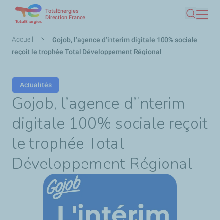
TotalEnergies
Aller
Direction France
Recherc
au
contenu
Fil
Accueil
Gojob, l’agence d’interim digitale 100% sociale
principal
d'Ariane
reçoit le trophée Total Développement Régional
Actualités
Gojob, l’agence d’interim
digitale 100% sociale reçoit
le trophée Total
Développement Régional