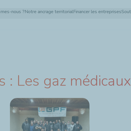
Aller
mmes-nous ?
Notre ancrage territorial
Financer les entreprises
Sout
au
contenu
principal
s : Les gaz médicaux