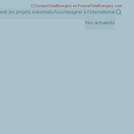
Contact
TotalEnergies en France
TotalEnergies.com
enir les projets industriels
Accompagner à l'international
Recherch
Nos actualités