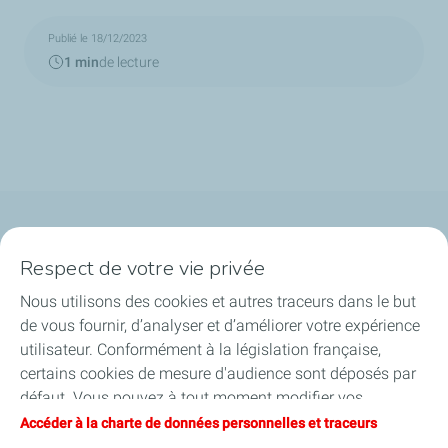
Publié le 18/12/2023
1 min
de lecture
Qui sommes-nous ?
Respect de votre vie privée
Notre ancrage territorial
Nous utilisons des cookies et autres traceurs dans le but
de vous fournir, d’analyser et d’améliorer votre expérience
Financer les entreprises
utilisateur. Conformément à la législation française,
certains cookies de mesure d'audience sont déposés par
Soutenir les projets industriels
défaut. Vous pouvez à tout moment modifier vos
paramètres de cookies en cliquant sur le bouton « Gérer
Accéder à la charte de données personnelles et traceurs
Accompagner à l'international
mes cookies ». En cliquant sur le bouton « J’accepte »,