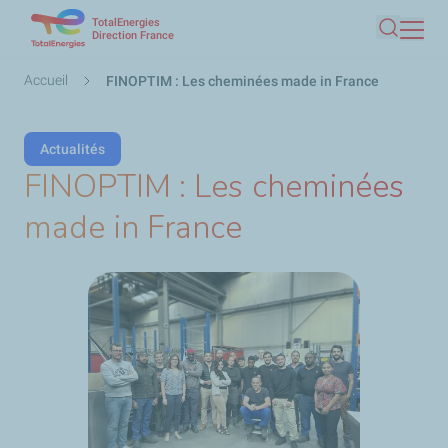
TotalEnergies
Aller
Direction France
Recherc
au
contenu
Fil
Accueil
FINOPTIM : Les cheminées made in France
principal
d'Ariane
Actualités
FINOPTIM : Les cheminées
made in France