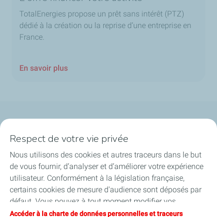
TotalEnergies propose un prêt sans intérêt (PTZ)
dédié à la création ou la reprise d’une entreprise en
France.
En savoir plus
Qui sommes-nous ?
Respect de votre vie privée
Notre ancrage territorial
Nous utilisons des cookies et autres traceurs dans le but
de vous fournir, d’analyser et d’améliorer votre expérience
Financer les entreprises
utilisateur. Conformément à la législation française,
certains cookies de mesure d'audience sont déposés par
Soutenir les projets industriels
défaut. Vous pouvez à tout moment modifier vos
paramètres de cookies en cliquant sur le bouton « Gérer
Accéder à la charte de données personnelles et traceurs