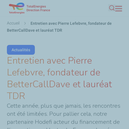
TotalEnergies
Aller
Direction France
Recherc
au
contenu
Fil
Accueil
Entretien avec Pierre Lefebvre, fondateur de
principal
d'Ariane
BetterCallDave et lauréat TDR
Actualités
Entretien avec Pierre
Lefebvre, fondateur de
BetterCallDave et lauréat
TDR
Cette année, plus que jamais, les rencontres
ont été limitées. Pour pallier cela, notre
partenaire Hodefi acteur du financement de