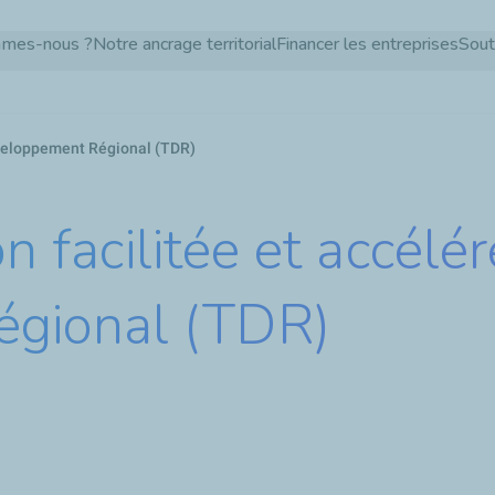
Aller
mmes-nous ?
Notre ancrage territorial
Financer les entreprises
Sout
au
contenu
principal
Développement Régional (TDR)
on facilitée et accélé
gional (TDR)