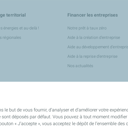
e territorial
Financer les entreprises
es énergies et au-delà !
Notre prêt à taux zéro
s régionales
Aide à la création d'entreprise
Aide au développement d'entrepri
Aide à la reprise d'entreprise
Nos actualités
tés
s le but de vous fournir, d’analyser et d’améliorer votre expérien
e sont déposés par défaut. Vous pouvez à tout moment modifier 
qués de presse
 bouton « J’accepte », vous acceptez le dépôt de l’ensemble des 