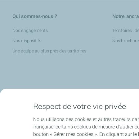
Qui sommes-nous ?
Notre ancrag
Nos engagements
Territoires : d
Nos dispositifs
Nos brochure
Une équipe au plus près des territoires
Respect de votre vie privée
Accompagner à l'international
Nos actuali
Nous utilisons des cookies et autres traceurs dan
Accompagnement international des PME
Nos articles
française, certains cookies de mesure d'audienc
L'aide au développement international
Nos communi
bouton « Gérer mes cookies ». En cliquant sur le