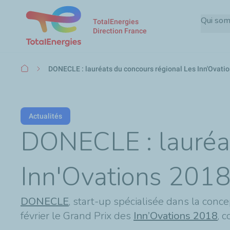
Qui so
TotalEnergies
Direction France
Fil
DONECLE : lauréats du concours régional Les Inn'Ovati
d'Ariane
Actualités
DONECLE : lauréat
Inn'Ovations 201
DONECLE
, start-up spécialisée dans la con
février le Grand Prix des
Inn’Ovations 2018
, 