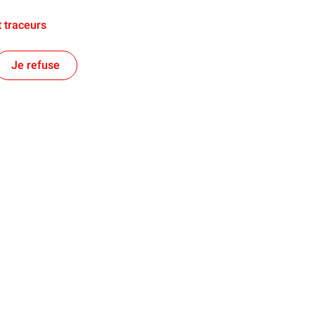
 traceurs
Je refuse
e territorial
Financer les entreprises
es énergies et au-delà !
Notre prêt à taux zéro
s régionales
Aide à la création d'entreprise
Aide au développement d'entrepri
Aide à la reprise d'entreprise
Nos actualités