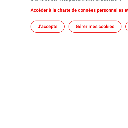
Accéder à la charte de données personnelles et
J'accepte
Gérer mes cookies
Qui sommes-nous ?
Notre ancrag
Nos engagements
Territoires : d
Nos dispositifs
Nos brochure
Une équipe au plus près des territoires