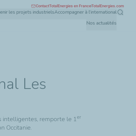
Contact
TotalEnergies en France
TotalEnergies.com
enir les projets industriels
Accompagner à l'international
Recherch
Nos actualités
nal Les
er
intelligentes, remporte le 1
n Occitanie.