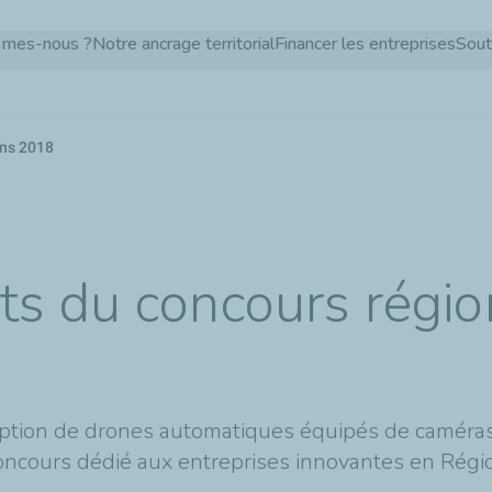
Aller
mmes-nous ?
Notre ancrage territorial
Financer les entreprises
Sout
au
contenu
principal
ons 2018
s du concours régio
8
ception de drones automatiques équipés de caméras 
concours dédié aux entreprises innovantes en Régio