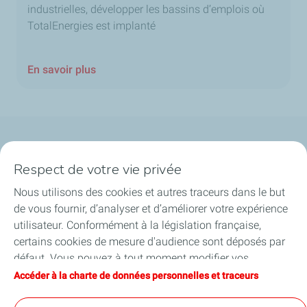
industrielles, développer les bassins d’emplois où
TotalEnergies est implanté
En savoir plus
Qui sommes-nous ?
Respect de votre vie privée
Notre ancrage territorial
Nous utilisons des cookies et autres traceurs dans le but
de vous fournir, d’analyser et d’améliorer votre expérience
Financer les entreprises
utilisateur. Conformément à la législation française,
certains cookies de mesure d'audience sont déposés par
Soutenir les projets industriels
défaut. Vous pouvez à tout moment modifier vos
paramètres de cookies en cliquant sur le bouton « Gérer
Accéder à la charte de données personnelles et traceurs
Accompagner à l'international
mes cookies ». En cliquant sur le bouton « J’accepte »,