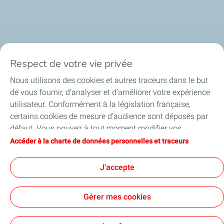
Qui sommes-nous ?
Respect de votre vie privée
Notre ancrage territorial
Nous utilisons des cookies et autres traceurs dans le but
de vous fournir, d’analyser et d’améliorer votre expérience
Financer les entreprises
utilisateur. Conformément à la législation française,
certains cookies de mesure d'audience sont déposés par
Soutenir les projets industriels
défaut. Vous pouvez à tout moment modifier vos
paramètres de cookies en cliquant sur le bouton « Gérer
Accéder à la charte de données personnelles et traceurs
Accompagner à l'international
mes cookies ». En cliquant sur le bouton « J’accepte »,
vous acceptez le dépôt de l’ensemble des cookies. Dans le
J'accepte
Nos actualités
cas où vous cliquez sur « Je refuse », seuls les cookies
techniques nécessaires au bon fonctionnement du site
Gérer mes cookies
seront utilisés. Pour plus d’informations, vous pouvez
consulter la page « Charte de données personnelles et
Contact
Accessibilité : partiellement conforme
Cookies