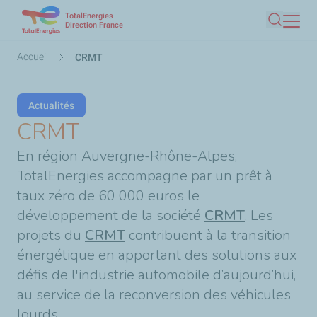
TotalEnergies
Aller
Direction France
Recherc
au
contenu
Fil
Accueil
CRMT
principal
d'Ariane
Actualités
CRMT
En région Auvergne-Rhône-Alpes,
TotalEnergies accompagne par un prêt à
taux zéro de 60 000 euros le
développement de la société
CRMT
. Les
projets du
CRMT
contribuent à la transition
énergétique en apportant des solutions aux
défis de l'industrie automobile d’aujourd’hui,
au service de la reconversion des véhicules
lourds.