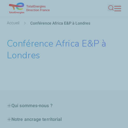
TotalEnergies
Aller
Direction France
Recherc
au
contenu
Fil
Accueil
Conférence Africa E&P à Londres
principal
d'Ariane
Conférence Africa E&P à
Londres
Qui sommes-nous ?
Notre ancrage territorial