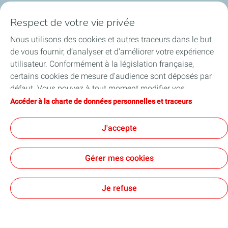
Financer les entreprises
Respect de votre vie privée
Soutenir les projets industriels
Nous utilisons des cookies et autres traceurs dans le but
de vous fournir, d’analyser et d’améliorer votre expérience
Accompagner à l'international
utilisateur. Conformément à la législation française,
certains cookies de mesure d'audience sont déposés par
Nos actualités
défaut. Vous pouvez à tout moment modifier vos
paramètres de cookies en cliquant sur le bouton « Gérer
Accéder à la charte de données personnelles et traceurs
mes cookies ». En cliquant sur le bouton « J’accepte »,
vous acceptez le dépôt de l’ensemble des cookies. Dans le
J'accepte
Contact
Accessibilité : partiellement conforme
Cookies
cas où vous cliquez sur « Je refuse », seuls les cookies
techniques nécessaires au bon fonctionnement du site
TotalEnergies 2026
Gérer mes cookies
seront utilisés. Pour plus d’informations, vous pouvez
consulter la page « Charte de données personnelles et
traceurs ».
Je refuse