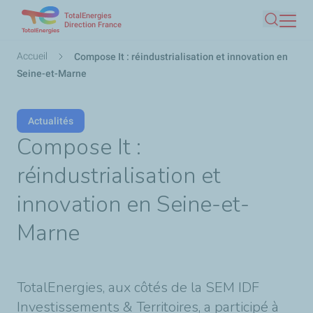
TotalEnergies
Aller
Direction France
Recherc
au
contenu
Fil
Accueil
Compose It : réindustrialisation et innovation en
principal
d'Ariane
Seine-et-Marne
Actualités
Compose It :
réindustrialisation et
innovation en Seine-et-
Marne
TotalEnergies, aux côtés de la SEM IDF
Investissements & Territoires, a participé à