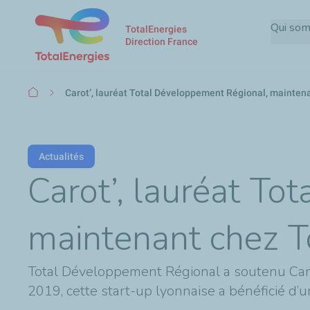
Qui so
TotalEnergies
Direction France
Fil
Carot’, lauréat Total Développement Régional, maintena
d'Ariane
Actualités
Carot’, lauréat To
maintenant chez To
Total Développement Régional a soutenu Caro
2019, cette start-up lyonnaise a bénéficié d’