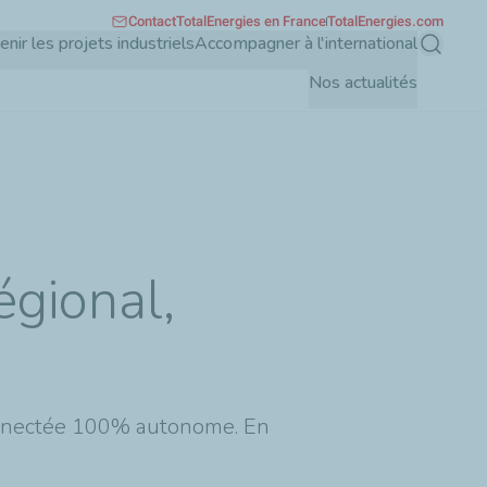
Contact
TotalEnergies en France
TotalEnergies.com
enir les projets industriels
Accompagner à l'international
Recherch
Nos actualités
égional,
connectée 100% autonome. En