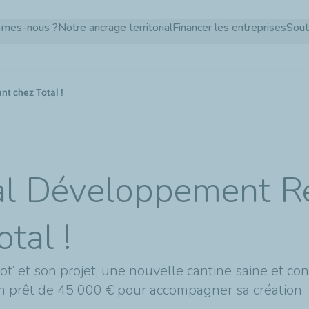
Aller
mmes-nous ?
Notre ancrage territorial
Financer les entreprises
Sout
au
contenu
principal
nt chez Total !
tal Développement R
tal !
t’ et son projet, une nouvelle cantine saine et 
un prêt de 45 000 € pour accompagner sa création.