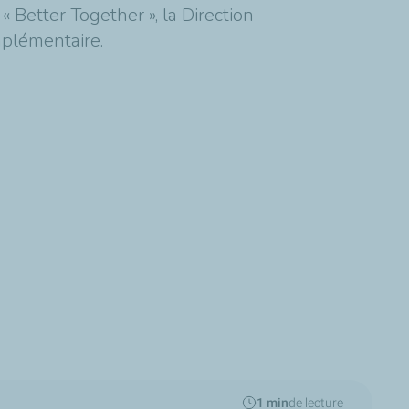
« Better Together », la Direction
mplémentaire.
1 min
de lecture