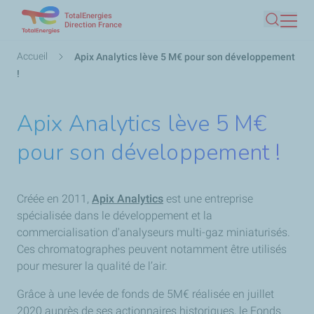
TotalEnergies
Aller
Direction France
Recherc
au
contenu
Fil
Accueil
Apix Analytics lève 5 M€ pour son développement
principal
d'Ariane
!
Apix Analytics lève 5 M€
pour son développement !
Créée en 2011,
Apix Analytics
est une entreprise
spécialisée dans le développement et la
commercialisation d'analyseurs multi-gaz
miniaturisés.
Ces chromatographes peuvent notamment être utilisés
pour mesurer la qualité de l’air.
Grâce à une levée de fonds de 5M€ réalisée en juillet
2020 auprès de ses actionnaires historiques, le Fonds