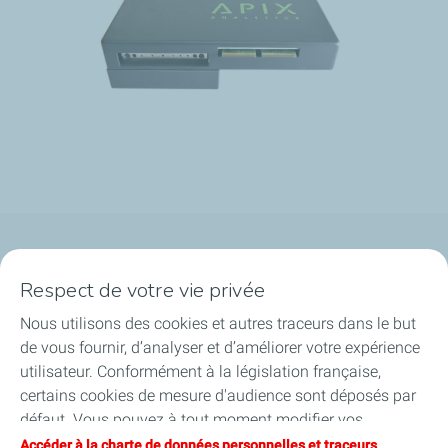
Qui sommes-nous ?
Respect de votre vie privée
Notre ancrage territorial
Nous utilisons des cookies et autres traceurs dans le but
de vous fournir, d’analyser et d’améliorer votre expérience
Financer les entreprises
utilisateur. Conformément à la législation française,
certains cookies de mesure d'audience sont déposés par
Soutenir les projets industriels
défaut. Vous pouvez à tout moment modifier vos
paramètres de cookies en cliquant sur le bouton « Gérer
Accéder à la charte de données personnelles et traceurs